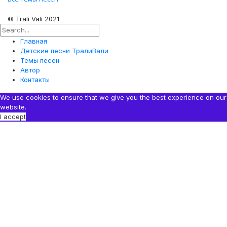
© Trali Vali 2021
Главная
Детские песни ТралиВали
Темы песен
Автор
Контакты
We use cookies to ensure that we give you the best experience on our
website.
I accept