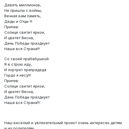
Девять миллионов,
Не пришли с войны,
Вечная вам память,
Деды и Отцы !!!
Припев:
Солнце светит яркое,
И цветёт Весна,
День Победы празднует
Наша вся Страна!!!
Со своей прабабушкой
Я в строю иду,
И портрет прапрадеда
Гордо я несу!!!
Припев:
Солнце светит яркое,
И цветёт Весна,
День Победы празднует
Наша вся Страна!!!
Наш весёлый и увлекательный проект очень интересен детям
и их родителям.