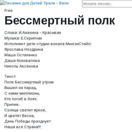
Free
Бессмертный полк
Слова: И.Анахина - Красивая
Музыка: Е.Скрипчак
Исполняют дети студии вокала МьюзиСтайл:
Ярослава Ноздрина
Маша Остапенко
Даша Коновалова
Николь Аксёнова
Текст:
Полк Бессмертный утром
Вышел на парад,
С нами миллионы,
Кто погиб в боях.
Припев:
Солнце светит яркое,
И цветёт Весна,
День Победы празднует
Наша вся Страна!!!